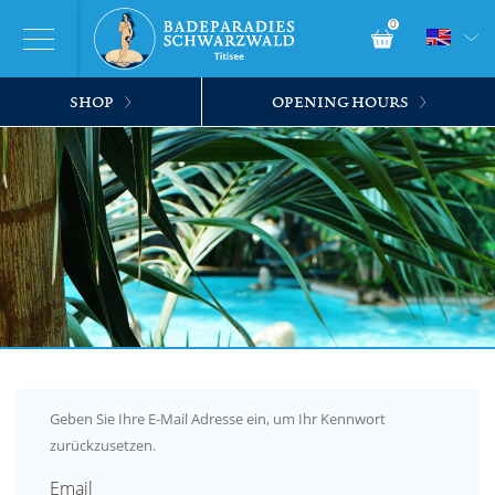
0
SHOP
OPENING HOURS
Geben Sie Ihre E-Mail Adresse ein, um Ihr Kennwort
zurückzusetzen.
Email