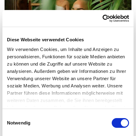
Diese Webseite verwendet Cookies
Wir verwenden Cookies, um Inhalte und Anzeigen zu
360 °-Klangbad –
personalisieren, Funktionen für soziale Medien anbieten
zu können und die Zugriffe auf unsere Website zu
Tropensauna
analysieren. Außerdem geben wir Informationen zu Ihrer
Erlebe eine der ersten Saunen mit immersiver
Verwendung unserer Website an unsere Partner für
Kunstinstallation, eine mulitisensorische Erfahrung, die
soziale Medien, Werbung und Analysen weiter. Unsere
Wärme, Natur und Klang verbindet. Sanft verschmelzen
Partner führen diese Informationen möglicherweise mit
Vogelgezwitscher, Rascheln und tropische Klänge zu einer
weiteren Daten zusammen, die Sie ihnen bereitgestellt
sich ständig verändernden Komposition – ein 360°-
haben oder die sie im Rahmen Ihrer Nutzung der Dienste
Klangbad für Körper und Geist. Jeder Moment klingt
gesammelt haben. Sie geben Einwilligung zu unseren
Einwilligungsauswahl
anders, jeder Ton bringt dich tiefer in die Ruhe. Ein
Cookies, wenn Sie unsere Webseite weiterhin nutzen.
Notwendig
immersives Erlebnis, das dich belebt, harmonisiert und