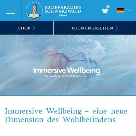
0
SHOP
ÖFFNUNGSZEITEN
Immersive Wellbeing – eine neue
Dimension des Wohlbefindens