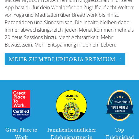
Mit der MyBLUPHORIA Premium Mitgliedschaft in unserer
App hast du für dein Wohlbefinden Zugriff auf acht Welten:
von Yoga und Meditation über Breathwork bis hin zu
Rezeptideen und Sinnesreisen. Die Inhalte bleiben dabei
immer abwechslungsreich, jeden Monat kommen mehr als
20 neue Sessions hinzu. Mehr Achtsamkeit. Mehr
Bewusstsein. Mehr Entspannung in deinem Leben.
MEHR ZU MYBLUPHORIA PREMIUM
Great Place to
Familienfreundlicher
Top
Work
Erlebnispartner in
Erlebnisbad