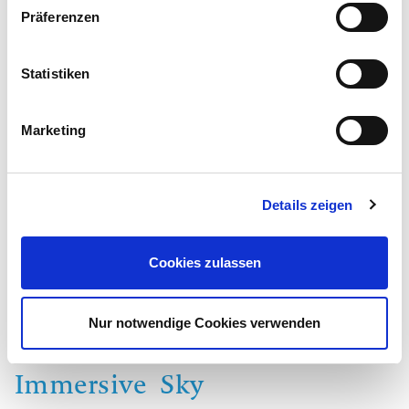
deine Sinne öffnet.
Präferenzen
ZUM 360 °-KLANGBAD
Statistiken
Therme Euskirchen
Marketing
Details zeigen
Cookies zulassen
Nur notwendige Cookies verwenden
Immersive Sky