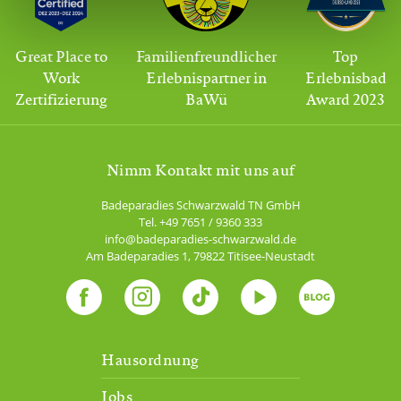
Great Place to
Familienfreundlicher
Top
Work
Erlebnispartner in
Erlebnisbad
Zertifizierung
BaWü
Award 2023
Nimm Kontakt mit uns auf
Badeparadies Schwarzwald TN GmbH
Tel.
+49 7651 / 9360 333
info@badeparadies-schwarzwald.de
Am Badeparadies 1
,
79822
Titisee-Neustadt
Hausordnung
Jobs