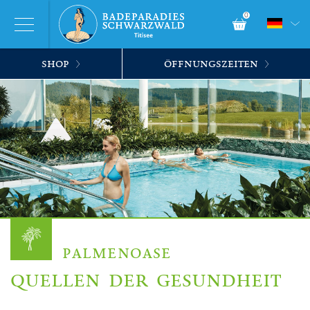
0
SHOP
ÖFFNUNGSZEITEN
PALMENOASE
QUELLEN DER GESUNDHEIT