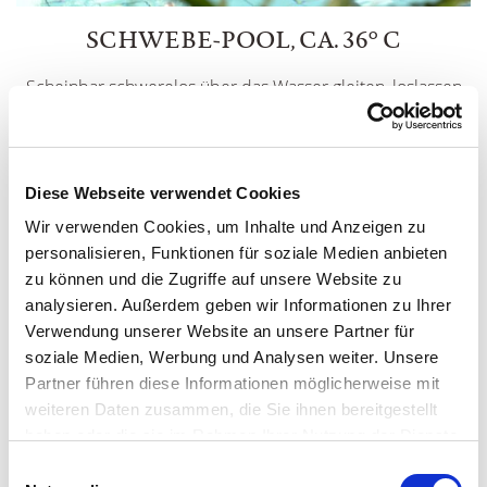
SCHWEBE-POOL, CA. 36° C
Scheinbar schwerelos über das Wasser gleiten, loslassen
und träumen. Totes Meer Salz mit einer Konzentration von
18% wirkt gleichzeitig entspannend, reinigend und
heilend. Eine echte Stärkung für die Abwehrkräfte.
Diese Webseite verwendet Cookies
Wir verwenden Cookies, um Inhalte und Anzeigen zu
personalisieren, Funktionen für soziale Medien anbieten
zu können und die Zugriffe auf unsere Website zu
analysieren. Außerdem geben wir Informationen zu Ihrer
Verwendung unserer Website an unsere Partner für
soziale Medien, Werbung und Analysen weiter. Unsere
Partner führen diese Informationen möglicherweise mit
weiteren Daten zusammen, die Sie ihnen bereitgestellt
haben oder die sie im Rahmen Ihrer Nutzung der Dienste
gesammelt haben. Sie geben Einwilligung zu unseren
Einwilligungsauswahl