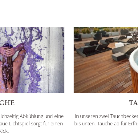
SCHE
T
eichzeitig Abkühlung und eine
In unseren zwei Tauchbecken 
e Lichtspiel sorgt für einen
bis unten. Tauche ab für Erfri
Kick.