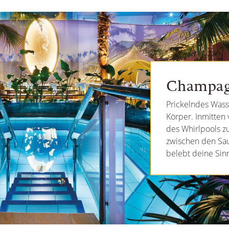
Champagn
Prickelndes Wass
Körper. Inmitten
des Whirlpools z
zwischen den Sau
belebt deine Sin