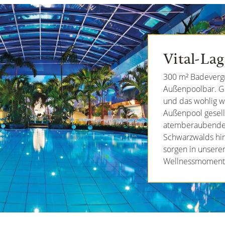
Vital-La
300 m² Badevergn
Außenpoolbar. Ge
und das wohlig w
Außenpool gesell
atemberaubender 
Schwarzwalds hin
sorgen in unsere
Wellnessmoment