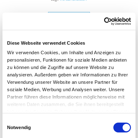
MEHR DAZU
Diese Webseite verwendet Cookies
Wir verwenden Cookies, um Inhalte und Anzeigen zu
personalisieren, Funktionen für soziale Medien anbieten
zu können und die Zugriffe auf unsere Website zu
analysieren. Außerdem geben wir Informationen zu Ihrer
Verwendung unserer Website an unsere Partner für
soziale Medien, Werbung und Analysen weiter. Unsere
Partner führen diese Informationen möglicherweise mit
weiteren Daten zusammen, die Sie ihnen bereitgestellt
haben oder die sie im Rahmen Ihrer Nutzung der Dienste
BESTELLEN
gesammelt haben. Sie geben Einwilligung zu unseren
Einwilligungsauswahl
Cookies, wenn Sie unsere Webseite weiterhin nutzen.
Notwendig
GESICHTSELIXIER LOTUSBLÜTE & HYALURON