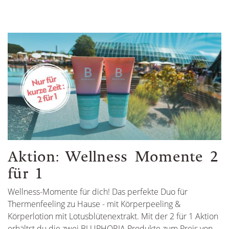
Gewähltes Motiv: gut-allg-11-25
Gewählt
Gewähltes Motiv: gut-allg-11-25
Gewähltes Motiv: gut-allg-11-25
Gewählt
Gewählt
Aktion: Wellness Momente 2
für 1
Wellness-Momente für dich! Das perfekte Duo für
Thermenfeeling zu Hause - mit Körperpeeling &
Körperlotion mit Lotusblütenextrakt. Mit der 2 für 1 Aktion
erhältst du die zwei BLUPHORIA Produkte zum Preis von