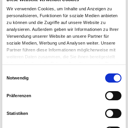
Wir verwenden Cookies, um Inhalte und Anzeigen zu
Karibik² - saftig grüne Palmen und tiefblaues Wasser.
personalisieren, Funktionen für soziale Medien anbieten
Abtauchen & in die Ferne träumen mit 360° Urlaubsgefühl
zu können und die Zugriffe auf unsere Website zu
und dem Blick in die Palmkronen des Palais Vital.
analysieren. Außerdem geben wir Informationen zu Ihrer
Verwendung unserer Website an unsere Partner für
soziale Medien, Werbung und Analysen weiter. Unsere
Partner führen diese Informationen möglicherweise mit
weiteren Daten zusammen, die Sie ihnen bereitgestellt
haben oder die sie im Rahmen Ihrer Nutzung der Dienste
gesammelt haben. Sie geben Einwilligung zu unseren
Einwilligungsauswahl
Cookies, wenn Sie unsere Webseite weiterhin nutzen.
Notwendig
FEUERSAUNA, CA. 85°C
Präferenzen
(Aktuell aufgrund von Umbauarbeiten gesperrt)
Statistiken
Die Feuersauna heizt nicht nur durch ihre Temperaturen
sondern auch aufgrund der glühenden Atmosphäre ein.