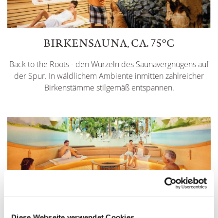
BIRKENSAUNA, CA. 75°C
Back to the Roots - den Wurzeln des Saunavergnügens auf
der Spur. In wäldlichem Ambiente inmitten zahlreicher
Birkenstämme stilgemäß entspannen.
KARIBIK-TRAUM, CA. 80°C
Diese Webseite verwendet Cookies