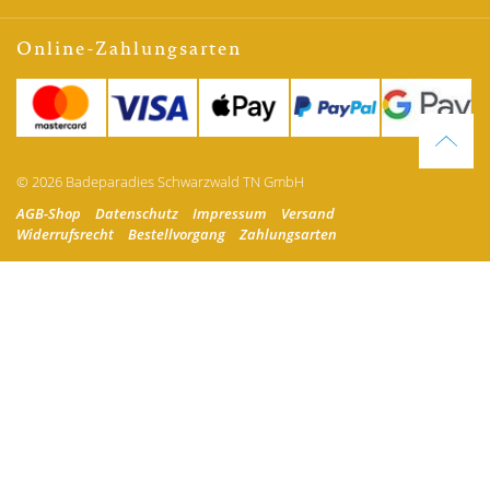
Online-Zahlungsarten
© 2026 Badeparadies Schwarzwald TN GmbH
AGB-Shop
Datenschutz
Impressum
Versand
Widerrufsrecht
Bestellvorgang
Zahlungsarten