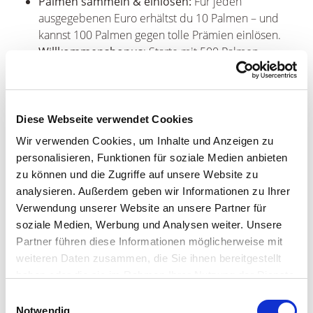
Palmen sammeln & einlösen:
Für jeden
ausgegebenen Euro erhältst du 10 Palmen – und
kannst 100 Palmen gegen tolle Prämien einlösen.
Willkommensbonus
: Starte mit 500 Palmen
geschenkt.
Geburtstagsgeschenk
: Erhalte 250 Palmen zu
deinem Ehrentag.
Exklusive Wellbeing-Inhalte
: Genieße ausgewählte
Diese Webseite verwendet Cookies
immersive Wellbeing-Erlebnisse kostenfrei.
Wir verwenden Cookies, um Inhalte und Anzeigen zu
Thermenübergreifend einlösbar
: Nutze deine
personalisieren, Funktionen für soziale Medien anbieten
Palmen in
Euskirchen
und
Sinsheim
.
zu können und die Zugriffe auf unsere Website zu
analysieren. Außerdem geben wir Informationen zu Ihrer
Erfahre hier mehr zu den
Teilnahmebedingungen und
Verwendung unserer Website an unsere Partner für
Member-Vorteilen.
soziale Medien, Werbung und Analysen weiter. Unsere
Partner führen diese Informationen möglicherweise mit
weiteren Daten zusammen, die Sie ihnen bereitgestellt
So einfach geht's:
haben oder die sie im Rahmen Ihrer Nutzung der Dienste
gesammelt haben. Sie geben Einwilligung zu unseren
Einwilligungsauswahl
Für die Anmeldung benötigst du nur:
Cookies, wenn Sie unsere Webseite weiterhin nutzen.
Notwendig