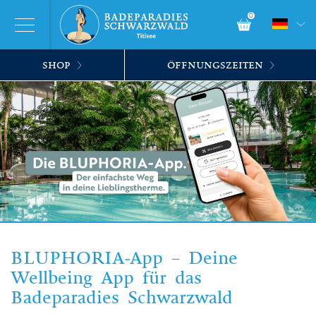
0
SHOP
ÖFFNUNGSZEITEN
BLUPHORIA-App – Deine
Wellbeing App für das
Badeparadies Schwarzwald