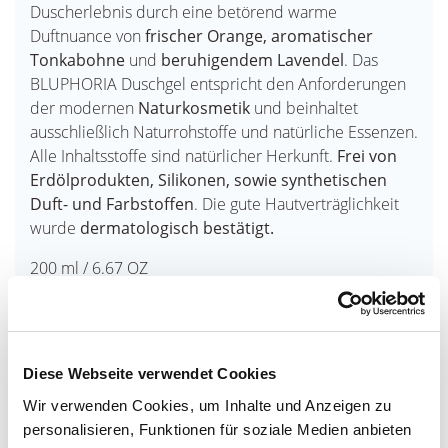
Duscherlebnis durch eine betörend warme
Duftnuance von
frischer Orange, aromatischer
Tonkabohne
und
beruhigendem Lavendel
. Das
BLUPHORIA Duschgel entspricht den Anforderungen
der modernen
Naturkosmetik
und beinhaltet
ausschließlich Naturrohstoffe und natürliche Essenzen.
Alle Inhaltsstoffe sind natürlicher Herkunft.
Frei von
Erdölprodukten, Silikonen, sowie synthetischen
Duft- und Farbstoffen
. Die gute Hautverträglichkeit
wurde
dermatologisch bestätigt.
200 ml / 6.67 OZ
Duschen wie im "Paradies" mit zertifizierter
Naturkosmetik. Entdecke mit dem BLUPHORIA
Duschgel zu Hause einen sinnlichen Moment oder
Diese Webseite verwendet Cookies
schenke ihn zusammen mit einem Gutschein unseres
Badeparadies Schwarzwald.
Wir verwenden Cookies, um Inhalte und Anzeigen zu
personalisieren, Funktionen für soziale Medien anbieten
Hier finden Sie die Angaben zur
Lieferzeit
.