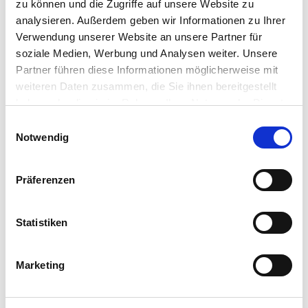
zu können und die Zugriffe auf unsere Website zu
analysieren. Außerdem geben wir Informationen zu Ihrer
Verwendung unserer Website an unsere Partner für
soziale Medien, Werbung und Analysen weiter. Unsere
Anwendung
Partner führen diese Informationen möglicherweise mit
weiteren Daten zusammen, die Sie ihnen bereitgestellt
haben oder die sie im Rahmen Ihrer Nutzung der Dienste
Inhaltsstoffe
gesammelt haben. Sie geben Einwilligung zu unseren
Einwilligungsauswahl
Cookies, wenn Sie unsere Webseite weiterhin nutzen.
Notwendig
DETAILS
Präferenzen
Anzahl
Statistiken
Extras
Marketing
Körperpeeling Lotusblüte & Rohrzucker (
17,50 €
)
Körperlotion Lotusblüte & Avocadoöl (
17,50 €
)