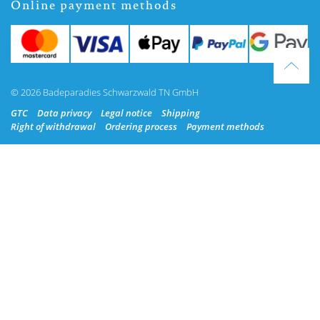
Online payment methods
© 2026 Badeparadies Schwarzwald TN GmbH
GTC
Data privacy
Legal notice
Shipping
Right of withdrawal
Ordering process
Payment methods