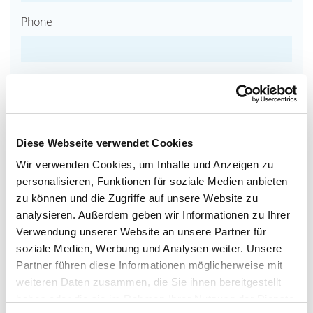
Phone
Message *
Diese Webseite verwendet Cookies
Wir verwenden Cookies, um Inhalte und Anzeigen zu
personalisieren, Funktionen für soziale Medien anbieten
Anti-spam check
zu können und die Zugriffe auf unsere Website zu
How much is 8 + 7?
analysieren. Außerdem geben wir Informationen zu Ihrer
Verwendung unserer Website an unsere Partner für
soziale Medien, Werbung und Analysen weiter. Unsere
Partner führen diese Informationen möglicherweise mit
*Mandatory fields
weiteren Daten zusammen, die Sie ihnen bereitgestellt
By sending the request, I declare consent that
haben oder die sie im Rahmen Ihrer Nutzung der Dienste
Badeparadies Schwarzwald TN GmbH processes and