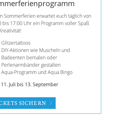
l Beats
Sonne auf der Haut, schwerelos im Wasser,
ben von Palmen und Beats, die den
hmus eures Herzschlags bewegen.
be
ab Juni
im Badeparadies Schwarzwald
, die nach Sommer klingen!
ster Termin: 6. August
OOL BEATS ENTDECKEN