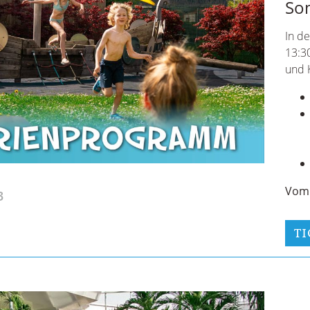
Poo
Die 
umge
Rhyt
Erle
Tage
Näch
P
3