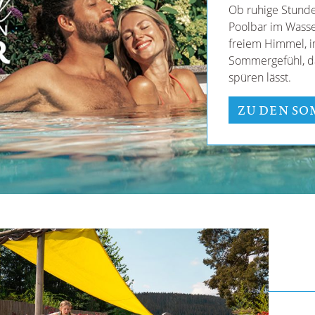
Ob ruhige Stund
Poolbar im Wasse
freiem Himmel, i
Sommergefühl, d
spüren lässt.
ZU DEN S