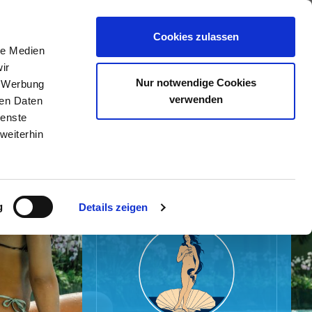
0
Cookies zulassen
le Medien
ir
Nur notwendige Cookies
, Werbung
verwenden
ren Daten
ienste
weiterhin
g
Details zeigen