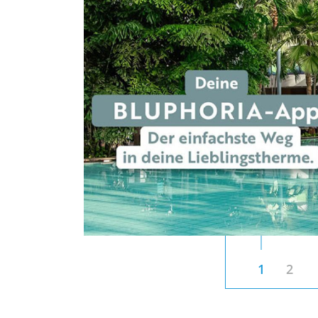
! Lade dir
eing-
d entdecke
EN
1
2