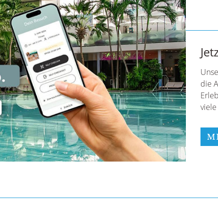
My
Fühl 
ener
Mit 
Well
Sess
mehr
Test
leich
integ