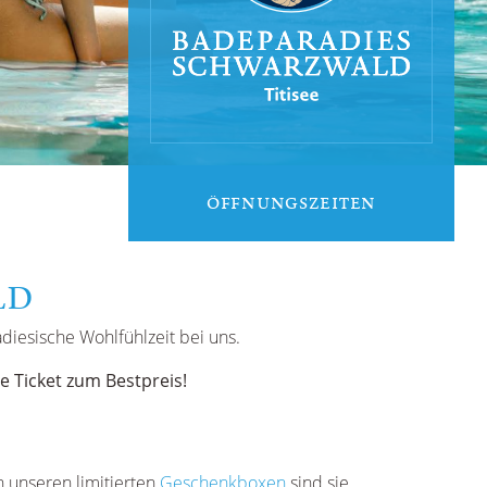
ÖFFNUNGSZEITEN
LD
diesische Wohlfühlzeit bei uns.
ne Ticket zum Bestpreis!
n unseren limitierten
Geschenkboxen
sind sie