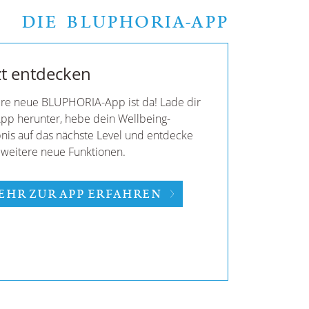
DIE BLUPHORIA-APP
BLUPHORIA Premium
dich entspannter, fokussierter und
giegeladener – jederzeit und überall.
MyBLUPHORIA Premium holst du dir
being direkt in deinen Tag: Sounds,
ions und Inspirationen begleiten dich zu
 Balance und Leichtigkeit.
e 14 Tage kostenlos und entdecke, wie
t sich Wohlbefinden in deinen Alltag
rieren lässt.
MEHR ZU MYBLUPHORIA
PREMIUM