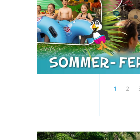
amm
 täglich von
voller Spaß
nd
ngo
1
2