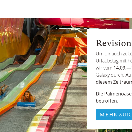
Revision
Um dir auch zukü
Urlaubstag mit hö
wir vom
14.09.—
Galaxy durch.
Au
diesem Zeitraum
Die Palmenoase u
betroffen.
MEHR ZUR 