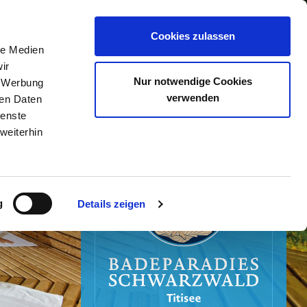
0
Cookies zulassen
le Medien
ir
Nur notwendige Cookies
, Werbung
verwenden
ren Daten
ienste
weiterhin
g
Details zeigen