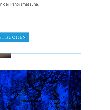
n der Panoramasauna.
r
r
KET BUCHEN