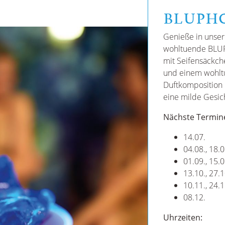
BLUPHO
Genieße in unse
wohltuende BLUP
mit Seifensäckch
und einem wohltu
Duftkomposition 
eine milde Gesic
Nächste Termin
14.07.
04.08., 18.0
01.09., 15.0
13.10., 27.1
10.11., 24.
08.12.
Uhrzeiten: