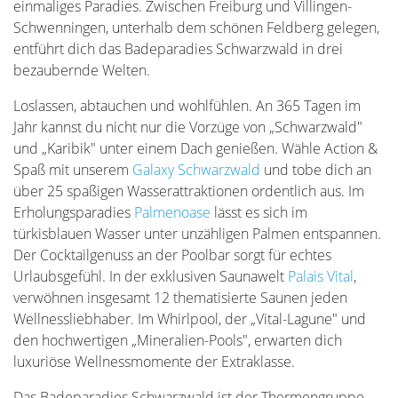
einmaliges Paradies. Zwischen Freiburg und Villingen-
Schwenningen, unterhalb dem schönen Feldberg gelegen,
entführt dich das Badeparadies Schwarzwald in drei
bezaubernde Welten.
Loslassen, abtauchen und wohlfühlen. An 365 Tagen im
Jahr kannst du nicht nur die Vorzüge von „Schwarzwald"
und „Karibik" unter einem Dach genießen. Wähle Action &
Spaß mit unserem
Galaxy Schwarzwald
und tobe dich an
über 25 spaßigen Wasserattraktionen ordentlich aus. Im
Erholungsparadies
Palmenoase
lässt es sich im
türkisblauen Wasser unter unzähligen Palmen entspannen.
Der Cocktailgenuss an der Poolbar sorgt für echtes
Urlaubsgefühl. In der exklusiven Saunawelt
Palais Vital
,
verwöhnen insgesamt 12 thematisierte Saunen jeden
Wellnessliebhaber. Im Whirlpool, der „Vital-Lagune" und
den hochwertigen „Mineralien-Pools", erwarten dich
luxuriöse Wellnessmomente der Extraklasse.
Das Badeparadies Schwarzwald ist der Thermengruppe