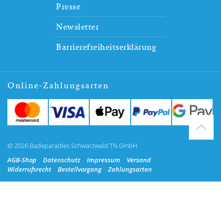
Presse
Newsletter
Barrierefreiheitserklärung
Online-Zahlungsarten
© 2026 Badeparadies Schwarzwald TN GmbH
AGB-Shop
Datenschutz
Impressum
Versand
Widerrufsrecht
Bestellvorgang
Zahlungsarten