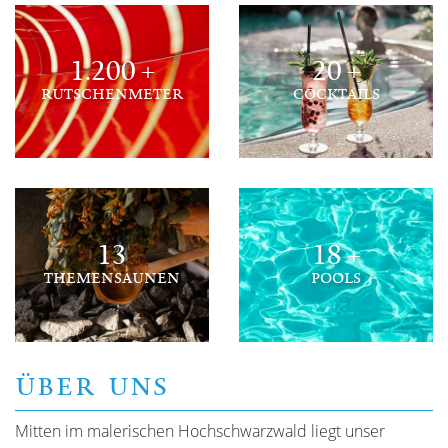
1.200 +
20 +
RUTSCHENMETER
COCKTAILS
13
18 +
THEMENSAUNEN
POOLS
ÜBER UNS
Mitten im malerischen Hochschwarzwald liegt unser