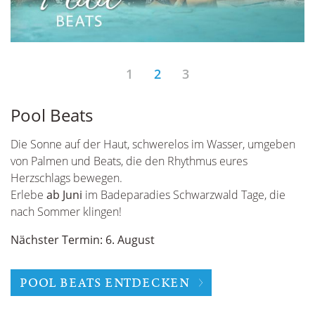
1
2
3
Pool Beats
S
Die Sonne auf der Haut, schwerelos im Wasser, umgeben
E
von Palmen und Beats, die den Rhythmus eures
So
Herzschlags bewegen.
t
Erlebe
ab Juni
im Badeparadies Schwarzwald Tage, die
pl
en
nach Sommer klingen!
A
Nächster Termin: 6. August
POOL BEATS ENTDECKEN