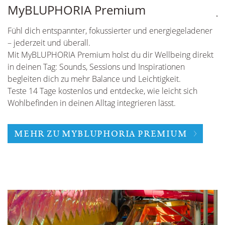
MyBLUPHORIA Premium
J
Fühl dich entspannter, fokussierter und energiegeladener
U
– jederzeit und überall.
he
Mit MyBLUPHORIA Premium holst du dir Wellbeing direkt
Le
in deinen Tag: Sounds, Sessions und Inspirationen
begleiten dich zu mehr Balance und Leichtigkeit.
Teste 14 Tage kostenlos und entdecke, wie leicht sich
Wohlbefinden in deinen Alltag integrieren lässt.
MEHR ZU MYBLUPHORIA PREMIUM