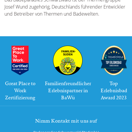
Josef Wund zugehörig, Deutschlands führender Entwickler
und Betreiber von Thermen und Badewelten.
Great Place to
Familienfreundlicher
Top
Work
Erlebnispartner in
Erlebnisbad
Zertifizierung
BaWü
Award 2023
Nimm Kontakt mit uns auf