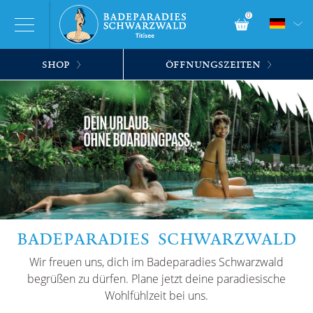
0
SHOP
ÖFFNUNGSZEITEN
BADEPARADIES SCHWARZWALD
Wir freuen uns, dich im Badeparadies Schwarzwald
begrüßen zu dürfen. Plane jetzt deine paradiesische
Wohlfühlzeit bei uns.