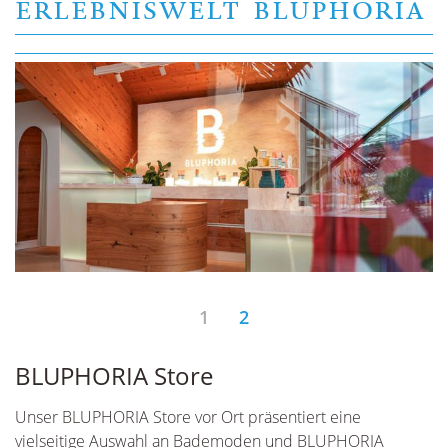
ERLEBNISWELT BLUPHORIA
1
2
BLUPHORIA Store
B
Unser BLUPHORIA Store vor Ort präsentiert eine
M
vielseitige Auswahl an Bademoden und BLUPHORIA
d