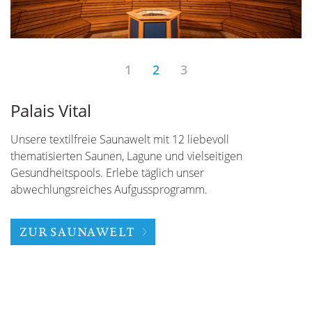
1
2
3
Palais Vital
G
Unsere textilfreie Saunawelt mit 12 liebevoll
U
thematisierten Saunen, Lagune und vielseitigen
S
Gesundheitspools. Erlebe täglich unser
Ob
abwechlungsreiches Aufgussprogramm.
ac
Sp
ZUR SAUNAWELT