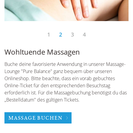
1
2
3
4
Wohltuende Massagen
H
Buche deine favorisierte Anwendung in unserer Massage-
Be
Lounge "Pure Balance" ganz bequem über unseren
S
Onlineshop. Bitte beachte, dass ein vorab gebuchtes
f
Online-Ticket für den entsprechenden Besuchstag
ha
l"
erforderlich ist. Für die Massagebuchung benötigst du das
z
r
„Bestelldatum" des gültigen Tickets.
MASSAGE BUCHEN