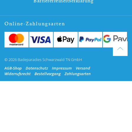
Barrierefreiheitserklärung
Online-Zahlungsarten
© 2026 Badeparadies Schwarzwald TN GmbH
AGB-Shop
Datenschutz
Impressum
Versand
Widerrufsrecht
Bestellvorgang
Zahlungsarten