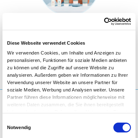
BLUPHORIA
Découvrez l'univers sensuel des produits Bluphoria et
Diese Webseite verwendet Cookies
profitez de moments pour vous faire plaisir.
Wir verwenden Cookies, um Inhalte und Anzeigen zu
personalisieren, Funktionen für soziale Medien anbieten
zu können und die Zugriffe auf unsere Website zu
DÉCOUVRIR MAINTENANT
analysieren. Außerdem geben wir Informationen zu Ihrer
Verwendung unserer Website an unsere Partner für
soziale Medien, Werbung und Analysen weiter. Unsere
Partner führen diese Informationen möglicherweise mit
weiteren Daten zusammen, die Sie ihnen bereitgestellt
BLUPHORIA-APP
haben oder die sie im Rahmen Ihrer Nutzung der Dienste
gesammelt haben. Sie geben Einwilligung zu unseren
Einwilligungsauswahl
Cookies, wenn Sie unsere Webseite weiterhin nutzen.
Notwendig