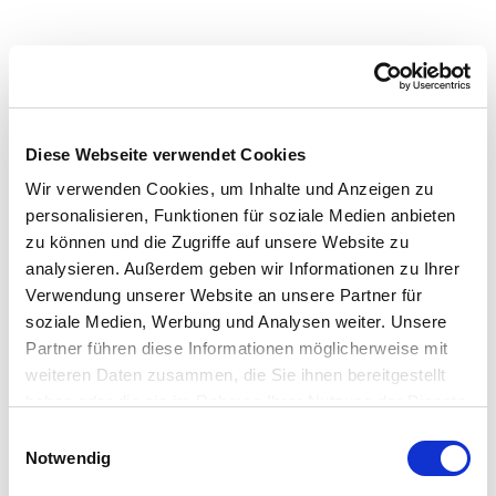
Diese Webseite verwendet Cookies
Wir verwenden Cookies, um Inhalte und Anzeigen zu
personalisieren, Funktionen für soziale Medien anbieten
zu können und die Zugriffe auf unsere Website zu
analysieren. Außerdem geben wir Informationen zu Ihrer
Pataugeoire
Verwendung unserer Website an unsere Partner für
soziale Medien, Werbung und Analysen weiter. Unsere
Partner führen diese Informationen möglicherweise mit
weiteren Daten zusammen, die Sie ihnen bereitgestellt
À l'assaut de l'élément aquatique ! Dans la pataugeoire
haben oder die sie im Rahmen Ihrer Nutzung der Dienste
bien chaude, les petits se sentiront à leur aise.
gesammelt haben. Sie geben Einwilligung zu unseren
Einwilligungsauswahl
Cookies, wenn Sie unsere Webseite weiterhin nutzen.
Notwendig