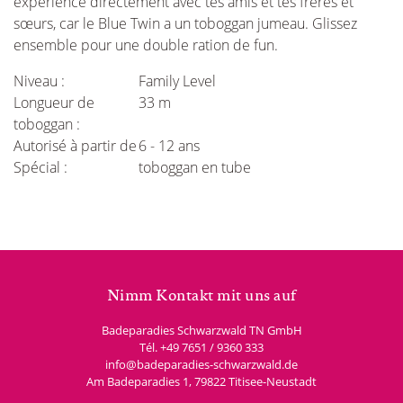
expérience directement avec tes amis et tes frères et
sœurs, car le Blue Twin a un toboggan jumeau. Glissez
ensemble pour une double ration de fun.
Niveau :
Family Level
Longueur de
33 m
toboggan :
Autorisé à partir de
6 - 12 ans
Spécial :
toboggan en tube
Nimm Kontakt mit uns auf
Badeparadies Schwarzwald TN GmbH
Tél.
+49 7651 / 9360 333
info@badeparadies-schwarzwald.de
Am Badeparadies 1
,
79822
Titisee-Neustadt