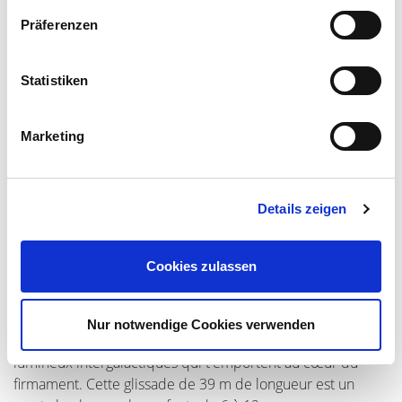
Präferenzen
Statistiken
Marketing
Details zeigen
Galaxy Twister
Cookies zulassen
Fans d'action, votre attention SVP ! Le plaisir de la glisse
t'attend dans les tuyaux du toboggan multicolore « Galaxy
Nur notwendige Cookies verwenden
Twister » . Les temps fort du toboggan sont les effets
lumineux intergalactiques qui t'emportent au cœur du
firmament. Cette glissade de 39 m de longueur est un