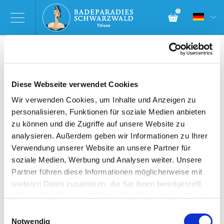
0
Eintrittstickets
Diese Webseite verwendet Cookies
Wir verwenden Cookies, um Inhalte und Anzeigen zu
personalisieren, Funktionen für soziale Medien anbieten
zu können und die Zugriffe auf unsere Website zu
analysieren. Außerdem geben wir Informationen zu Ihrer
Verwendung unserer Website an unsere Partner für
soziale Medien, Werbung und Analysen weiter. Unsere
Partner führen diese Informationen möglicherweise mit
weiteren Daten zusammen, die Sie ihnen bereitgestellt
haben oder die sie im Rahmen Ihrer Nutzung der Dienste
gesammelt haben. Sie geben Einwilligung zu unseren
Einwilligungsauswahl
Cookies, wenn Sie unsere Webseite weiterhin nutzen.
Notwendig