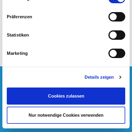
Präferenzen
Statistiken
Marketing
Online-Zahlungsarten
Details zeigen
Cookies zulassen
© 2026 Badeparadies Schwarzwald TN GmbH
Nur notwendige Cookies verwenden
AGB-Shop
Datenschutz
Impressum
Versand
Widerrufsrecht
Bestellvorgang
Zahlungsarten