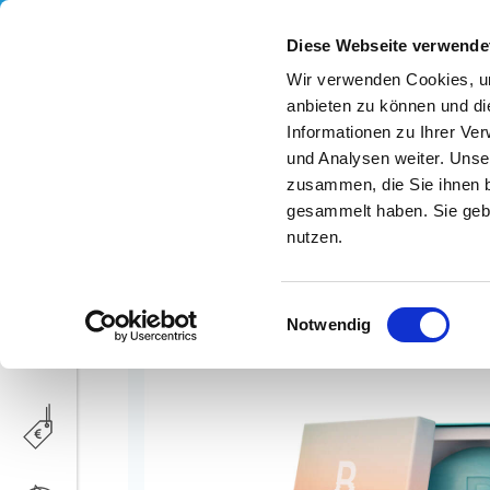
Diese Webseite verwende
Wir verwenden Cookies, um
anbieten zu können und di
Informationen zu Ihrer Ve
und Analysen weiter. Unse
RETOUR À LA VUE D'ENSEMBLE
zusammen, die Sie ihnen b
Savon fin fait main
gesammelt haben. Sie gebe
nutzen.
INFO
Einwilligungsauswahl
Notwendig