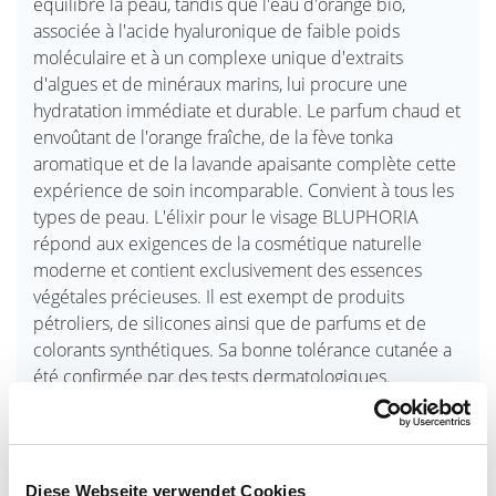
équilibre la peau, tandis que l'eau d'orange bio,
associée à l'acide hyaluronique de faible poids
moléculaire et à un complexe unique d'extraits
d'algues et de minéraux marins, lui procure une
hydratation immédiate et durable. Le parfum chaud et
envoûtant de l'orange fraîche, de la fève tonka
aromatique et de la lavande apaisante complète cette
expérience de soin incomparable. Convient à tous les
types de peau. L'élixir pour le visage BLUPHORIA
répond aux exigences de la cosmétique naturelle
moderne et contient exclusivement des essences
végétales précieuses. Il est exempt de produits
pétroliers, de silicones ainsi que de parfums et de
colorants synthétiques. Sa bonne tolérance cutanée a
été confirmée par des tests dermatologiques.
30 ml / 1 FL.OZ.
Profite d'un soin du visage rafraîchissant à la maison ou
lors d'une visite au paradis des bains de la Forêt-
Diese Webseite verwendet Cookies