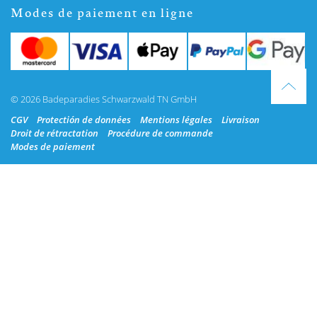
Modes de paiement en ligne
© 2026 Badeparadies Schwarzwald TN GmbH
CGV
Protectión de données
Mentions légales
Livraison
Droit de rétractation
Procédure de commande
Modes de paiement