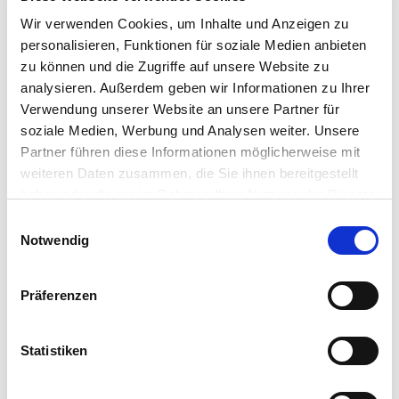
Noire. Ou offre l'élixir pour le visage avec un bon
Wir verwenden Cookies, um Inhalte und Anzeigen zu
cadeau.
personalisieren, Funktionen für soziale Medien anbieten
zu können und die Zugriffe auf unsere Website zu
Ici vous trouverez les indications concernant les
délais
analysieren. Außerdem geben wir Informationen zu Ihrer
de livraison
.
Verwendung unserer Website an unsere Partner für
soziale Medien, Werbung und Analysen weiter. Unsere
Partner führen diese Informationen möglicherweise mit
weiteren Daten zusammen, die Sie ihnen bereitgestellt
Instructions
haben oder die sie im Rahmen Ihrer Nutzung der Dienste
gesammelt haben. Sie geben Einwilligung zu unseren
Einwilligungsauswahl
Cookies, wenn Sie unsere Webseite weiterhin nutzen.
Notwendig
Ingrédients
Präferenzen
DETAILS
Nombre
Statistiken