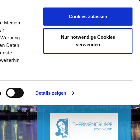
Cookies zulassen
le Medien
ir
Nur notwendige Cookies
, Werbung
verwenden
ren Daten
ienste
weiterhin
g
Details zeigen