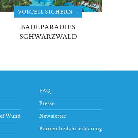
VORTEIL SICHERN
BADEPARADIES
SCHWARZWALD
FAQ
Presse
sef Wund
Newsletter
Barrierefreiheitserklärung