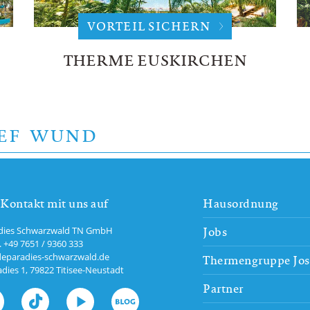
VORTEIL SICHERN
THERME EUSKIRCHEN
SEF WUND
ontakt mit uns auf
Hausordnung
Jobs
dies Schwarzwald TN GmbH
.
+49 7651 / 9360 333
eparadies-schwarzwald.de
Thermengruppe Jo
dies 1
,
79822
Titisee-Neustadt
Partner