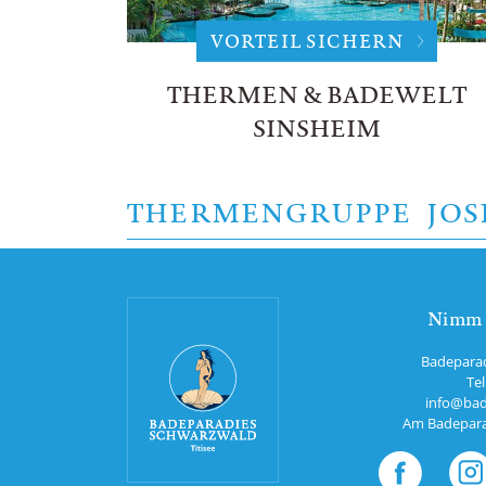
VORTEIL SICHERN
THERMEN & BADEWELT
SINSHEIM
THERMENGRUPPE JO
Nimm K
Badepara
Tel
info@bad
Am Badepara